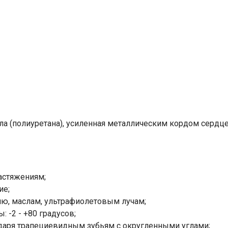
ла (полиуретана), усиленная металлическим кордом сердце
астяжениям;
ие;
ю, маслам, ультрафиолетовым лучам;
 -2 - +80 градусов;
одаря трапециевидным зубьям с округленными углами;