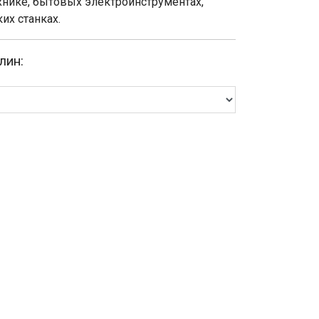
хнике, бытовых электроинструментах,
их станках.
лин: