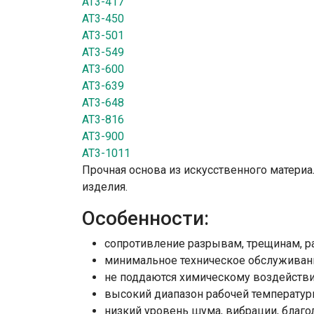
AT3-417
AT3-450
AT3-501
AT3-549
AT3-600
AT3-639
AT3-648
AT3-816
AT3-900
AT3-1011
Прочная основа из искусственного материа
изделия.
Особенности:
сопротивление разрывам, трещинам, р
минимальное техническое обслуживан
не поддаются химическому воздействи
высокий диапазон рабочей температуры:
низкий уровень шума, вибрации, благ