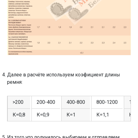
Далее в расчёте используем коэфициент длины
ремня:
>200
200-400
400-800
800-1200
120
К=0,8
К=0,9
К=1
К=1,1
К=1
Из того что получилось выбираем и отправляем