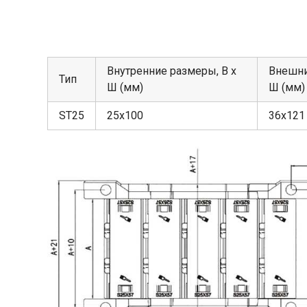
Внутренние размеры, В х
Внешни
Тип
Ш (мм)
Ш (мм)
ST25
25х100
36х121