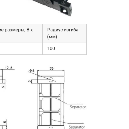
е размеры, В х
Радиус изгиба
(мм)
100