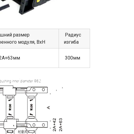
шний размер
Радиус
оенного модуля, ВхН
изгиба
2А+63мм
300мм