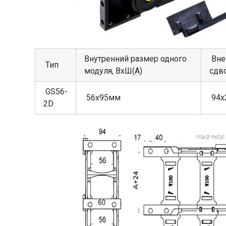
Внутренний размер одного
Вне
Тип
модуля, ВхШ(А)
сдв
GS56-
56х95мм
94х
2D