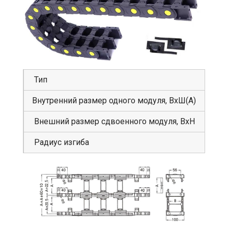
Тип
GS
Внутренний размер одного модуля, ВхШ(А)
62
Внешний размер сдвоенного модуля, ВхН
10
Радиус изгиба
50