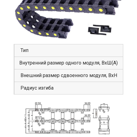
Тип
GS
Внутренний размер одного модуля, ВхШ(А)
80
Внешний размер сдвоенного модуля, ВхН
11
Радиус изгиба
15