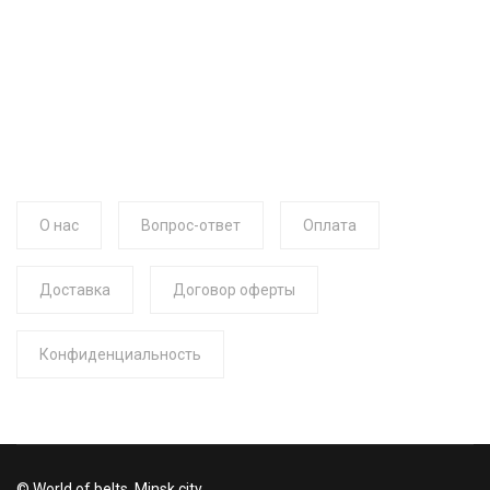
О нас
Вопрос-ответ
Оплата
Доставка
Договор оферты
Конфиденциальность
© World of belts. Minsk city.