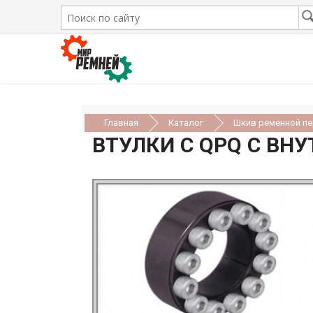
Главная
Каталог
Шкив ременной п
ВТУЛКИ С QPQ С ВН