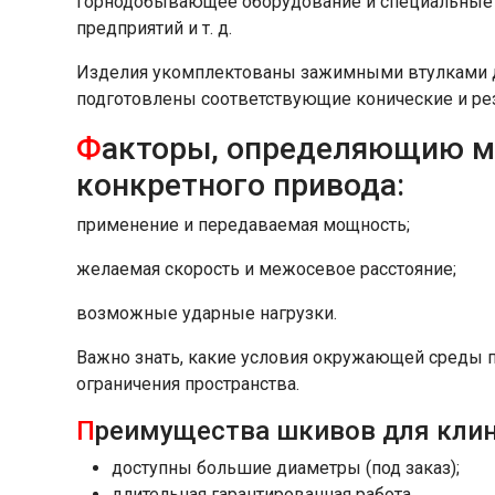
горнодобывающее оборудование и специальные 
предприятий и т. д.
Изделия укомплектованы зажимными втулками дл
подготовлены соответствующие конические и ре
Ф
акторы, определяющию м
конкретного привода:
применение и передаваемая мощность;
желаемая скорость и межосевое расстояние;
возможные ударные нагрузки.
Важно знать, какие условия окружающей среды п
ограничения пространства.
П
реимущества шкивов для клин
доступны большие диаметры (под заказ);
длительная гарантированная работа.