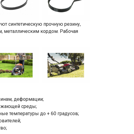
уют синтетическую прочную резину,
, металлическим кордом. Рабочая
щинам, деформации;
ружающей среды;
ые температуры до + 60 градусов;
овителей;
во;