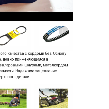
го качества с кордоми без. Основу
на, давно применяющаяся в
кевларовыми шнурами, металкордом.
 запчасти. Надежное зацепление
рхность детали.