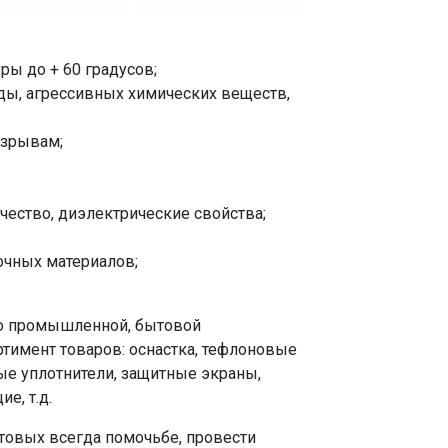
ры до + 60 градусов;
ы, агрессивных химических веществ,
азрывам;
чество, диэлектрические свойства;
очных материалов;
ю промышленной, бытовой
ртимент товаров: оснастка, тефлоновые
ые уплотнители, защитные экраны,
е, т.д.
товых всегда помочьбе, провести