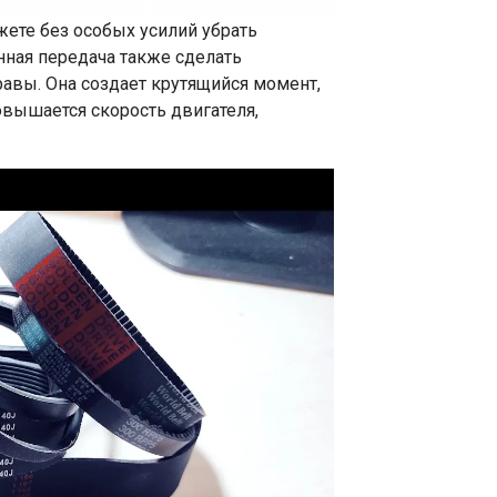
те без особых усилий убрать
нная передача также сделать
равы. Она создает крутящийся момент,
овышается скорость двигателя,