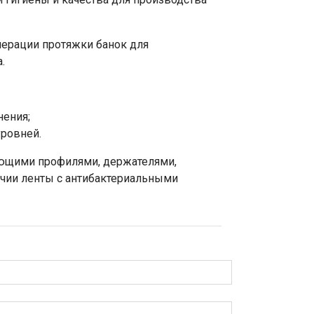
перации протяжки банок для
.
ения;
уровней.
ющими профилями, держателями,
ичии ленты с антибактериальными