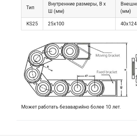
Внутренние размеры, В х
Внешни
Тип
Ш (мм)
(мм)
KS25
25х100
40х124
Может работать безаварийно более 10 лет.