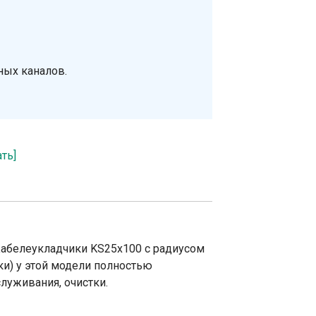
ных каналов.
ать]
Кабелеукладчики KS25х100 с радиусом
ки) у этой модели полностью
луживания, очистки.