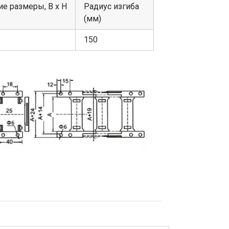
е размеры, В х Н
Радиус изгиба
(мм)
150