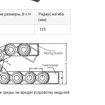
е размеры, В х Н
Радиус изгиба
(мм)
125
е среды не вредят устройству модулей