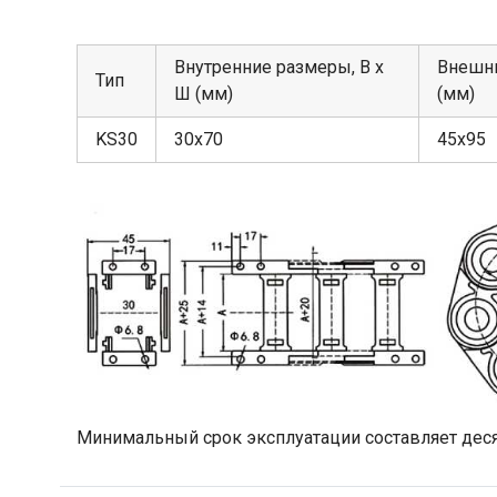
Внутренние размеры, В х
Внешни
Тип
Ш (мм)
(мм)
KS30
30х70
45х95
Минимальный срок эксплуатации составляет деся