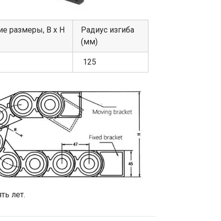
е размеры, В х Н
Радиус изгиба
(мм)
125
ть лет.