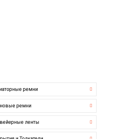
иаторные ремни
новые ремни
вейерные ленты
рытия и Толкатели