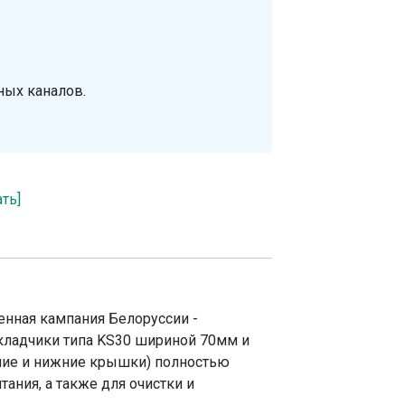
ных каналов.
ать]
енная кампания Белоруссии -
кладчики типа KS30 шириной 70мм и
ние и нижние крышки) полностью
ания, а также для очистки и