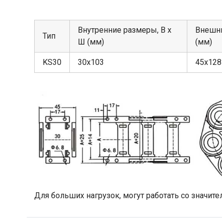
Внутренние размеры, В х
Внешни
Тип
Ш (мм)
(мм)
KS30
30х103
45х128
Для больших нагрузок, могут работать со значите