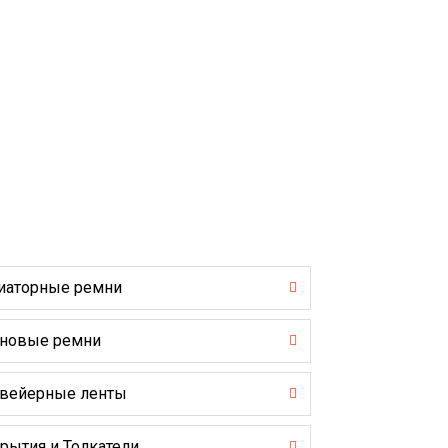
иаторные ремни
новые ремни
вейерные ленты
рытия и Толкатели