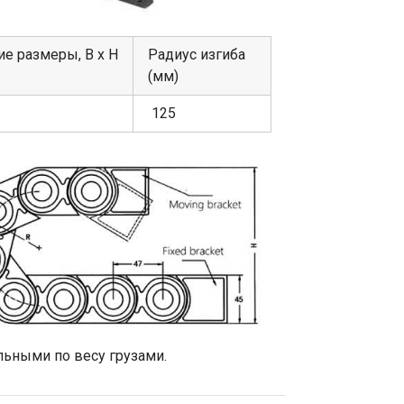
е размеры, В х Н
Радиус изгиба
(мм)
125
льными по весу грузами.