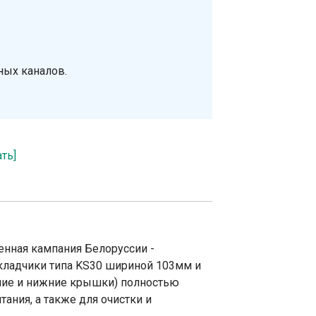
ных каналов.
ать]
енная кампания Белоруссии -
кладчики типа KS30 шириной 103мм и
ние и нижние крышки) полностью
ания, а также для очистки и