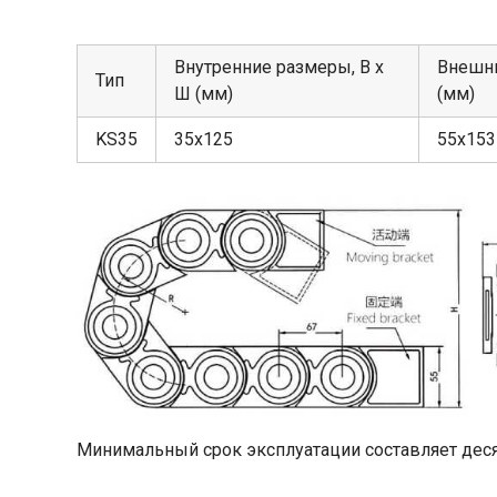
Внутренние размеры, В х
Внешни
Тип
Ш (мм)
(мм)
KS35
35х125
55х153
Минимальный срок эксплуатации составляет деся