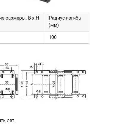
е размеры, В х Н
Радиус изгиба
(мм)
100
ть лет.