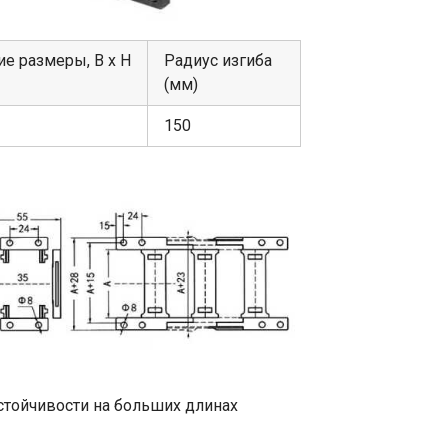
е размеры, В х Н
Радиус изгиба
(мм)
150
стойчивости на больших длинах