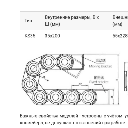
Внутренние размеры, В х
Внешни
Тип
Ш (мм)
(мм)
KS35
35х200
55х228
Важные свойства модулей - устроены с учётом у
конвейера, не допускают отклонений при работе.