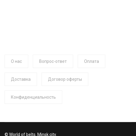
О нас
Вопрос-ответ
Оплата
Доставка
Договор оферты
Конфиденциальность
© World of belts. Minsk city.