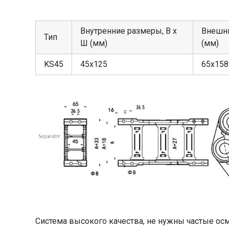
Внутренние размеры, В х
Внешни
Тип
Ш (мм)
(мм)
KS45
45х125
65х158
Система высокого качества, не нужны частые ос