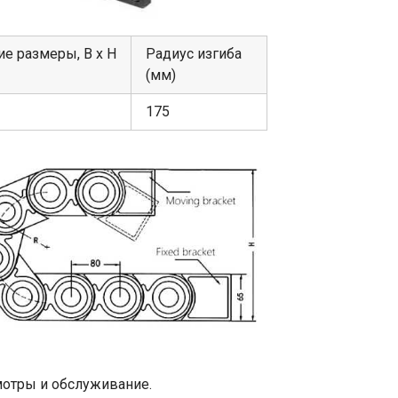
е размеры, В х Н
Радиус изгиба
(мм)
175
мотры и обслуживание.