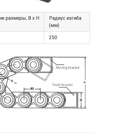
е размеры, В х Н
Радиус изгиба
(мм)
250