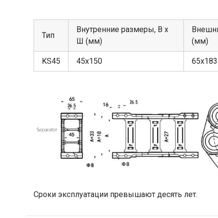
Внутренние размеры, В х
Внешни
Тип
Ш (мм)
(мм)
KS45
45х150
65х183
Сроки эксплуатации превышают десять лет.