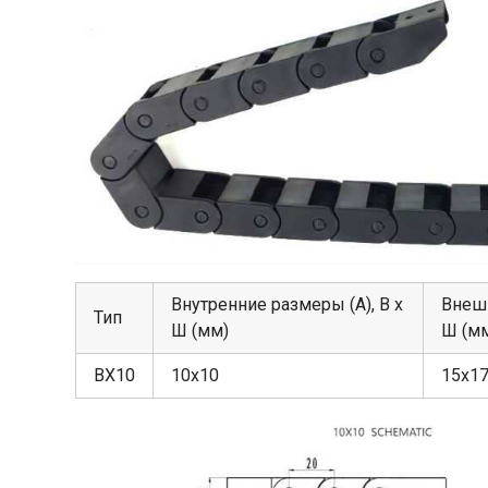
Внутренние размеры (A), В х
Внешн
Тип
Ш (мм)
Ш (м
BX10
10х10
15х17