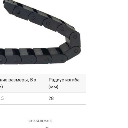
ие размеры, В х
Радиус изгиба
м)
(мм)
.5
28