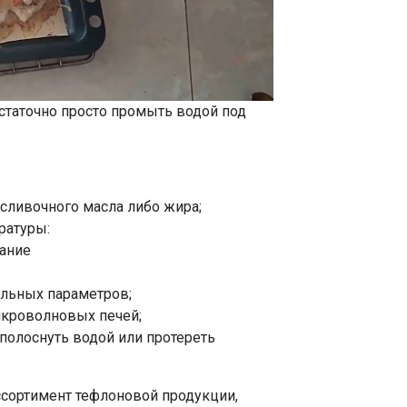
статочно просто промыть водой под
 сливочного масла либо жира;
ратуры:
вание
альных параметров;
икроволновых печей;
ополоснуть водой или протереть
сортимент тефлоновой продукции,