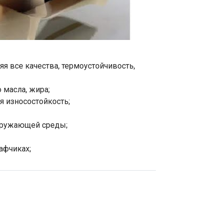
я все качества, термоустойчивость,
 масла, жира;
я износостойкость;
кружающей среды;
афчиках;