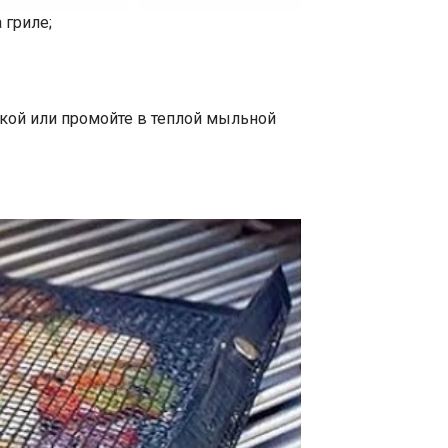
 гриле;
еткой или промойте в теплой мыльной