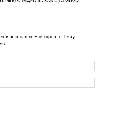
фективную защиту в любых условиях!
ек и неполадок. Все хорошо. Ленту -
ую.