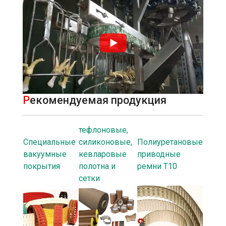
Р
екомендуемая продукция
тефлоновые,
Специальные
силиконовые,
Полиуретановые
вакуумные
кевларовые
приводные
покрытия
полотна и
ремни T10
сетки