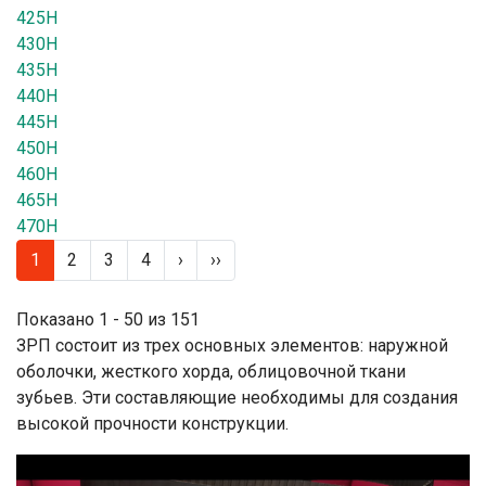
425H
430H
435H
440H
445H
450H
460H
465H
470H
1
2
3
4
›
››
Показано 1 - 50 из 151
ЗРП состоит из трех основных элементов: наружной
оболочки, жесткого хорда, облицовочной ткани
зубьев. Эти составляющие необходимы для создания
высокой прочности конструкции.