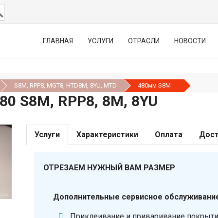
ГЛАВНАЯ
УСЛУГИ
ОТРАСЛИ
НОВОСТИ
S8M, RPP8, MGT8, HTD8М, 8YU, MTD
480мм S8M
0 S8M, RPP8, 8М, 8YU
Услуги
Характеристики
Оплата
Дост
ОТРЕЗАЕМ НУЖНЫЙ ВАМ РАЗМЕР
Дополнительные сервисное обслуживание
Приклеивание и приваривание покрыт