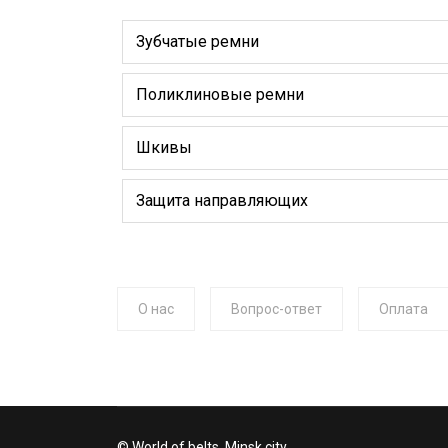
Зубчатые ремни
Поликлиновые ремни
Шкивы
Защита направляющих
О нас
Вопрос-ответ
Оплата
© World of belts. Minsk city.