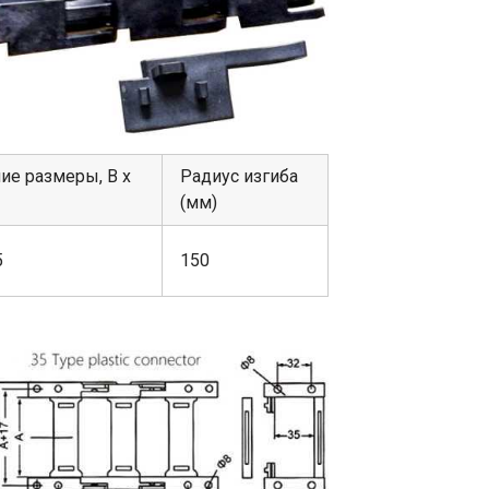
ие размеры, В х
Радиус изгиба
(мм)
5
150