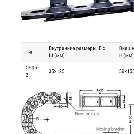
Внутренние размеры, В х
Внешн
Тип
Ш (мм)
Н (мм)
GS35-
35х125
58х15
2