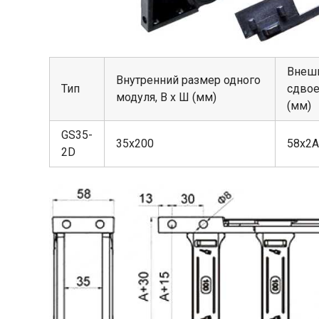
Внеш
Внутренний размер одного
Тип
сдвое
модуля, В х Ш (мм)
(мм)
GS35-
35х200
58х2А
2D