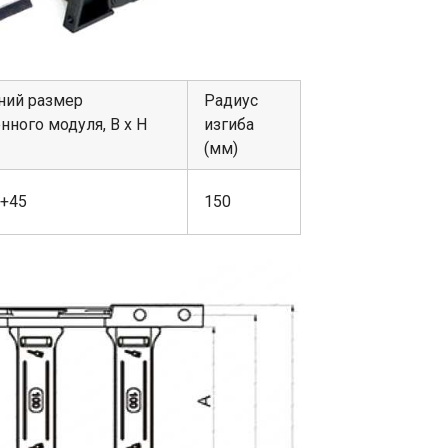
ний размер
Радиус
нного модуля, В х Н
изгиба
(мм)
+45
150