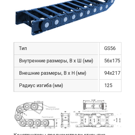
Тип
GS56
Внутренние размеры, В х Ш (мм)
56х175
Внешние размеры, В х Н (мм)
94х217
Радиус изгиба (мм)
125