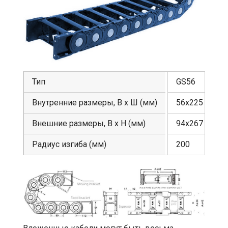
Тип
GS56
Внутренние размеры, В х Ш (мм)
56х225
Внешние размеры, В х Н (мм)
94х267
Радиус изгиба (мм)
200