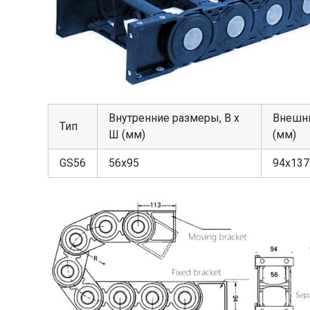
Внутренние размеры, В х
Внешни
Тип
Ш (мм)
(мм)
GS56
56х95
94х137