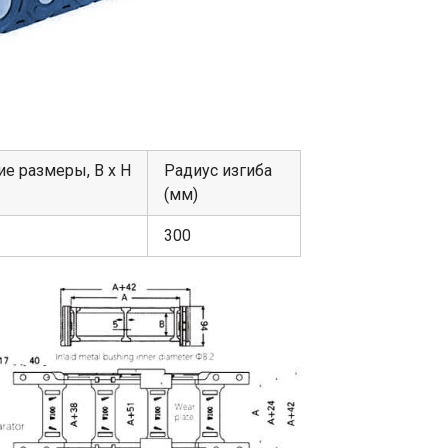
е размеры, В х Н
Радиус изгиба
(мм)
300