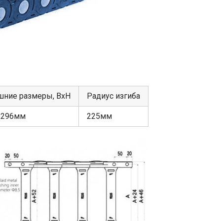
шние размеры, ВхН
Радиус изгиба
х296мм
225мм