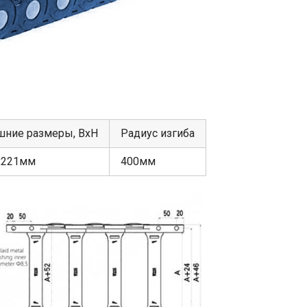
шние размеры, ВхН
Радиус изгиба
х221мм
400мм