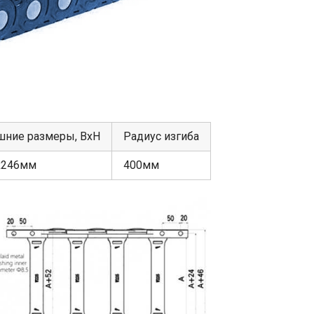
шние размеры, ВхН
Радиус изгиба
х246мм
400мм