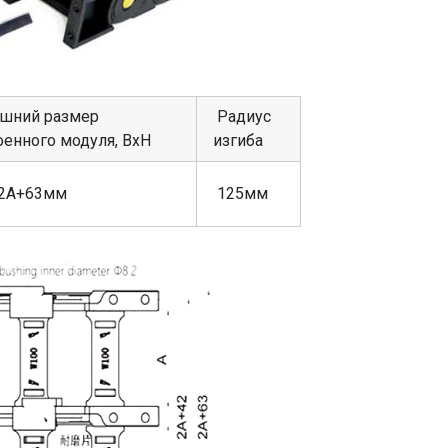
шний размер
Радиус
оенного модуля, ВхН
изгиба
2А+63мм
125мм