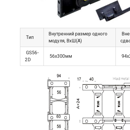
Внутренний размер одного
Вне
Тип
модуля, ВхШ(А)
сдв
GS56-
56х300мм
94х
2D