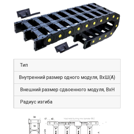
Тип
GS
Внутренний размер одного модуля, ВхШ(А)
56
Внешний размер сдвоенного модуля, ВхН
94
Радиус изгиба
15