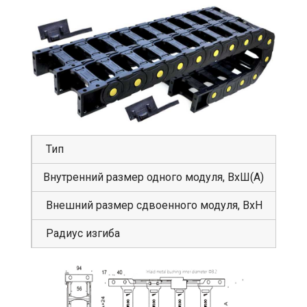
Тип
GS
Внутренний размер одного модуля, ВхШ(А)
56
Внешний размер сдвоенного модуля, ВхН
94
Радиус изгиба
15