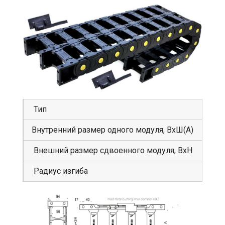
Тип
GS
Внутренний размер одного модуля, ВхШ(А)
56
Внешний размер сдвоенного модуля, ВхН
94
Радиус изгиба
15