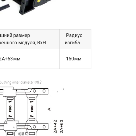
шний размер
Радиус
оенного модуля, ВхН
изгиба
2А+63мм
150мм