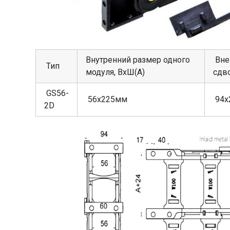
Внутренний размер одного
Вне
Тип
модуля, ВхШ(А)
сдв
GS56-
56х225мм
94х
2D