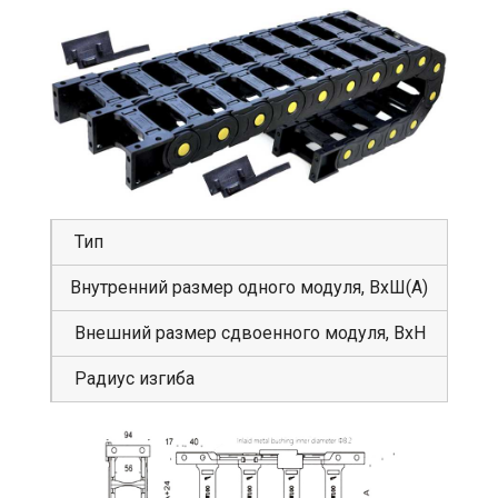
Тип
GS
Внутренний размер одного модуля, ВхШ(А)
56
Внешний размер сдвоенного модуля, ВхН
94
Радиус изгиба
25