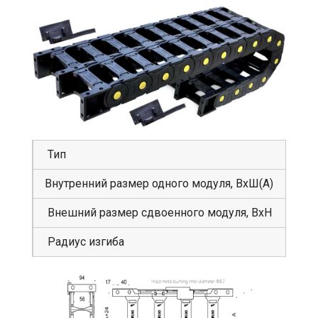
Тип
GS
Внутренний размер одного модуля, ВхШ(А)
56
Внешний размер сдвоенного модуля, ВхН
94
Радиус изгиба
30