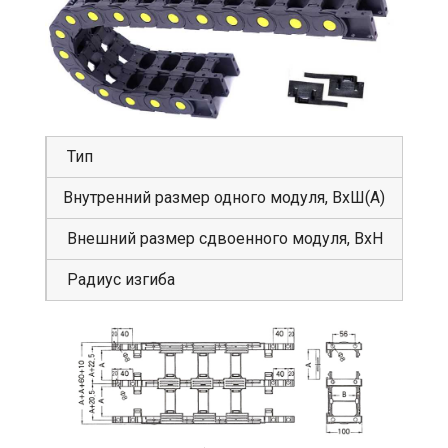
Тип
GS
Внутренний размер одного модуля, ВхШ(А)
62
Внешний размер сдвоенного модуля, ВхН
10
Радиус изгиба
15