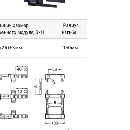
шний размер
Радиус
оенного модуля, ВхН
изгиба
х2А+63мм
150мм