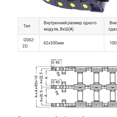
Внутренний размер одного
Вне
Тип
модуля, ВхШ(А)
сдв
GS62-
62х300мм
100
2D