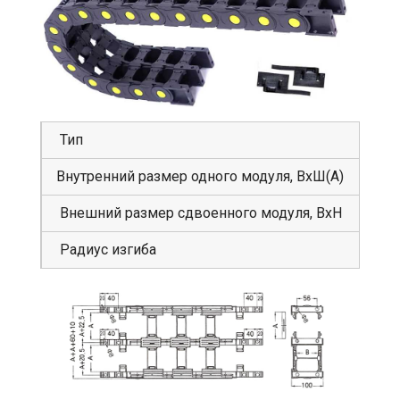
Тип
GS
Внутренний размер одного модуля, ВхШ(А)
62
Внешний размер сдвоенного модуля, ВхН
10
Радиус изгиба
17