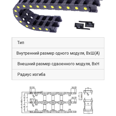
Тип
GS
Внутренний размер одного модуля, ВхШ(А)
80
Внешний размер сдвоенного модуля, ВхН
11
Радиус изгиба
20