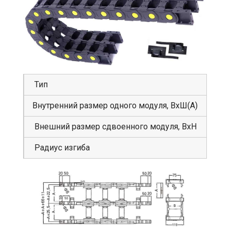
Тип
GS
Внутренний размер одного модуля, ВхШ(А)
80
Внешний размер сдвоенного модуля, ВхН
11
Радиус изгиба
25